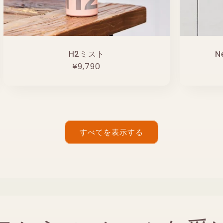
H2ミスト
N
通
¥9,790
常
価
格
すべてを表示する