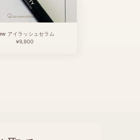
ew アイラッシュセラム
通
¥9,900
常
価
格