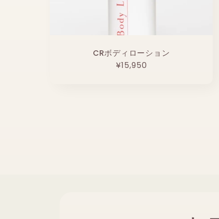
CRボディローション
通
¥15,950
常
価
格