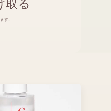
け取る
します。