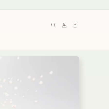
ロ
カ
グ
ー
イ
ト
ン